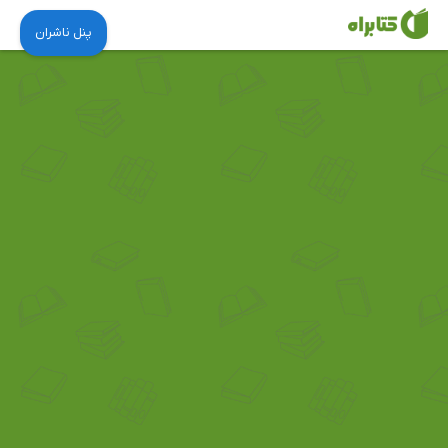
پنل ناشران